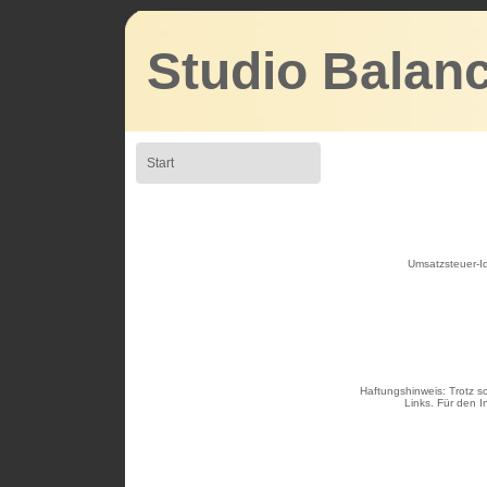
Studio Balanc
Start
Umsatzsteuer-I
Haftungshinweis: Trotz so
Links. Für den I