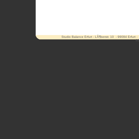
Studio Balance Erfurt - LÃ¶berstr. 10 - 99084 Erfurt 
©