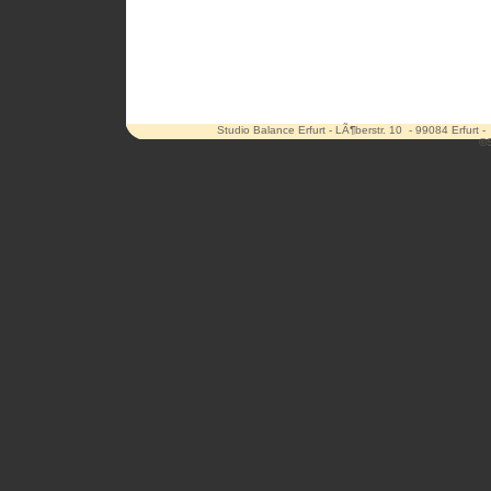
Studio Balance Erfurt - LÃ¶berstr. 10 - 99084 Erfurt 
©