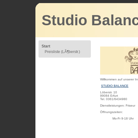
Studio Balanc
Start
Preisliste (LÃ¶berstr.)
Willkommen auf unserer Int
STUDIO BALANCE
Löberstr. 10
99084 Erfurt
Tel. 0361/6434980
Dienstleistungen: Friseur
Öffnungszeiten:
Mo-Fr 9-18 Uhr